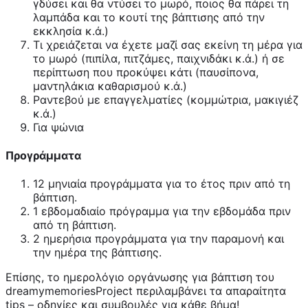
γδύσει και θα ντύσει το μωρό, ποιος θα πάρει τη
λαμπάδα και το κουτί της βάπτισης από την
εκκλησία κ.ά.)
Τι χρειάζεται να έχετε μαζί σας εκείνη τη μέρα για
το μωρό (πιπίλα, πιτζάμες, παιχνιδάκι κ.ά.) ή σε
περίπτωση που προκύψει κάτι (παυσίπονα,
μαντηλάκια καθαρισμού κ.ά.)
Ραντεβού με επαγγελματίες (κομμώτρια, μακιγιέζ
κ.ά.)
Για ψώνια
Προγράμματα
12 μηνιαία προγράμματα για το έτος πριν από τη
βάπτιση.
1 εβδομαδιαίο πρόγραμμα για την εβδομάδα πριν
από τη βάπτιση.
2 ημερήσια προγράμματα για την παραμονή και
την ημέρα της βάπτισης.
Επίσης, το ημερολόγιο οργάνωσης για βάπτιση του
dreamymemoriesProject περιλαμβάνει τα απαραίτητα
tips – οδηγίες και συμβουλές για κάθε βήμα!