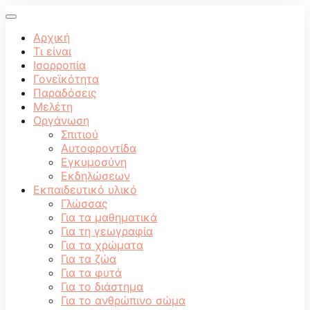
Αρχική
Τι είναι
Ισορροπία
Γονεϊκότητα
Παραδόσεις
Μελέτη
Οργάνωση
Σπιτιού
Αυτοφροντίδα
Εγκυμοσύνη
Εκδηλώσεων
Εκπαιδευτικό υλικό
Γλώσσας
Για τα μαθηματικά
Για τη γεωγραφία
Για τα χρώματα
Για τα ζώα
Για τα φυτά
Για το διάστημα
Για το ανθρώπινο σώμα