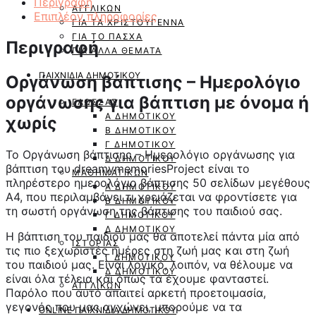
για
Περιγραφή
ΑΓΓΛΙΚΏΝ
βάπτιση
Επιπλέον πληροφορίες
ΓΙΑ ΤΑ ΧΡΙΣΤΟΎΓΕΝΝΑ
ποσότητα
ΓΙΑ ΤΟ ΠΆΣΧΑ
Περιγραφή
ΓΙΑ ΆΛΛΑ ΘΈΜΑΤΑ
ΠΑΙΧΝΊΔΙΑ ΔΗΜΟΤΙΚΟΎ
Οργάνωση βάπτισης – Ημερολόγιο
οργάνωσης για βάπτιση με όνομα ή
ΓΛΏΣΣΑΣ
Α ΔΗΜΟΤΙΚΟΎ
χωρίς
Β ΔΗΜΟΤΙΚΟΎ
Γ ΔΗΜΟΤΙΚΟΎ
Το Οργάνωση βάπτισης – Ημερολόγιο οργάνωσης για
Δ ΔΗΜΟΤΙΚΟΎ
βάπτιση του dreamymemoriesProject είναι το
ΜΑΘΗΜΑΤΙΚΏΝ
πληρέστερο ημερολόγιο βάπτισης 50 σελίδων μεγέθους
Α ΔΗΜΟΤΙΚΟΎ
Α4, που περιλαμβάνει τι χρειάζεται να φροντίσετε για
Β ΔΗΜΟΤΙΚΟΎ
τη σωστή οργάνωση της βάπτισης του παιδιού σας.
Γ ΔΗΜΟΤΙΚΟΎ
Δ ΔΗΜΟΤΙΚΟΎ
Η βάπτιση του παιδιού μας θα αποτελεί πάντα μία από
ΙΣΤΟΡΊΑΣ
τις πιο ξεχωριστές ημέρες στη ζωή μας και στη ζωή
Γ ΔΗΜΟΤΙΚΟΎ
του παιδιού μας. Είναι λογικό, λοιπόν, να θέλουμε να
Δ ΔΗΜΟΤΙΚΟΎ
είναι όλα τέλεια και όπως τα έχουμε φανταστεί.
ΑΓΓΛΙΚΏΝ
Παρόλο που αυτό απαιτεί αρκετή προετοιμασία,
γεγονός που μας αγχώνει, μπορούμε να τα
ONLINE ΠΑΙΧΝΙΔΙΑ ΔΗΜΟΤΙΚΟΎ