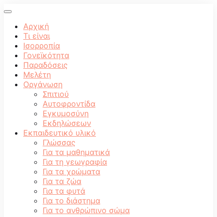
Αρχική
Τι είναι
Ισορροπία
Γονεϊκότητα
Παραδόσεις
Μελέτη
Οργάνωση
Σπιτιού
Αυτοφροντίδα
Εγκυμοσύνη
Εκδηλώσεων
Εκπαιδευτικό υλικό
Γλώσσας
Για τα μαθηματικά
Για τη γεωγραφία
Για τα χρώματα
Για τα ζώα
Για τα φυτά
Για το διάστημα
Για το ανθρώπινο σώμα