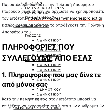
ΑΓΓΛΙΚΏΝ
Παρακαλούμε διαβάστε την Πολιτική Απορρήτου
ΓΙΑ ΤΑ ΧΡΙΣΤΟΎΓΕΝΝΑ
(παρούσα σελίδα) πριν να αρχίσετε να χρησιμοποιείτε
ΓΙΑ ΤΟ ΠΆΣΧΑ
τον ιστότοπο
https://www.dreamymemoriesproject.gr
ΓΙΑ ΆΛΛΑ ΘΈΜΑΤΑ
καθώς χρησιμοποιώντας το αποδέχεστε την Πολιτική
ΠΑΙΧΝΊΔΙΑ ΔΗΜΟΤΙΚΟΎ
Απορρήτου του.
ΓΛΏΣΣΑΣ
Α ΔΗΜΟΤΙΚΟΎ
ΠΛΗΡΟΦΟΡΙΕΣ ΠΟΥ
Β ΔΗΜΟΤΙΚΟΎ
Γ ΔΗΜΟΤΙΚΟΎ
Δ ΔΗΜΟΤΙΚΟΎ
ΣΥΛΛΕΓΟΥΜΕ ΑΠΟ ΕΣΑΣ
ΜΑΘΗΜΑΤΙΚΏΝ
Α ΔΗΜΟΤΙΚΟΎ
Β ΔΗΜΟΤΙΚΟΎ
1. Πληροφορίες που μας δίνετε
Γ ΔΗΜΟΤΙΚΟΎ
Δ ΔΗΜΟΤΙΚΟΎ
από μόνοι σας
ΙΣΤΟΡΊΑΣ
Γ ΔΗΜΟΤΙΚΟΎ
Δ ΔΗΜΟΤΙΚΟΎ
Κατά την περιήγησή σας στον ιστότοπο μπορεί να
ΑΓΓΛΙΚΏΝ
επιλέξετε να εγγραφείτε στη λίστα των συνδρομητών
ONLINE ΠΑΙΧΝΙΔΙΑ ΔΗΜΟΤΙΚΟΎ