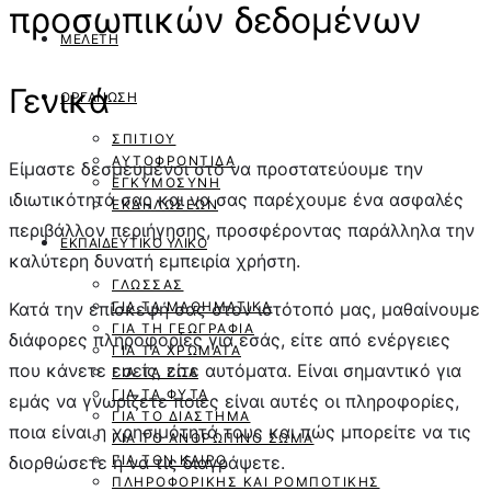
προσωπικών δεδομένων
ΜΕΛΈΤΗ
Γενικά
ΟΡΓΆΝΩΣΗ
ΣΠΙΤΙΟΎ
ΑΥΤΟΦΡΟΝΤΊΔΑ
Είμαστε δεσμευμένοι στο να προστατεύουμε την
ΕΓΚΥΜΟΣΎΝΗ
ιδιωτικότητά σας και να σας παρέχουμε ένα ασφαλές
ΕΚΔΗΛΏΣΕΩΝ
περιβάλλον περιήγησης, προσφέροντας παράλληλα την
ΕΚΠΑΙΔΕΥΤΙΚΌ ΥΛΙΚΌ
καλύτερη δυνατή εμπειρία χρήστη.
ΓΛΏΣΣΑΣ
Κατά την επίσκεψή σας στον ιστότοπό μας, μαθαίνουμε
ΓΙΑ ΤΑ ΜΑΘΗΜΑΤΙΚΆ
ΓΙΑ ΤΗ ΓΕΩΓΡΑΦΊΑ
διάφορες πληροφορίες για εσάς, είτε από ενέργειες
ΓΙΑ ΤΑ ΧΡΏΜΑΤΑ
που κάνετε εσείς, είτε αυτόματα. Είναι σημαντικό για
ΓΙΑ ΤΑ ΖΏΑ
ΓΙΑ ΤΑ ΦΥΤΆ
εμάς να γνωρίζετε ποιες είναι αυτές οι πληροφορίες,
ΓΙΑ ΤΟ ΔΙΆΣΤΗΜΑ
ποια είναι η χρησιμότητά τους και πώς μπορείτε να τις
ΓΙΑ ΤΟ ΑΝΘΡΏΠΙΝΟ ΣΏΜΑ
διορθώσετε ή να τις διαγράψετε.
ΓΙΑ ΤΟΝ ΚΑΙΡΌ
ΠΛΗΡΟΦΟΡΙΚΉΣ ΚΑΙ ΡΟΜΠΟΤΙΚΉΣ