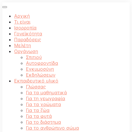
Αρχική
Τι είναι
Ισορροπία
Γονεϊκότητα
Παραδόσεις
Μελέτη
Οργάνωση
Σπιτιού
Αυτοφροντίδα
Εγκυμοσύνη
Εκδηλώσεων
Εκπαιδευτικό υλικό
Γλώσσας
Για τα μαθηματικά
Για τη γεωγραφία
Για τα χρώματα
Για τα ζώα
Για τα φυτά
Για το διάστημα
Για το ανθρώπινο σώμα