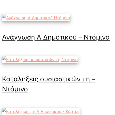
Ανάγνωση Α Δημοτικού – Ντόμινο
Καταλήξεις ουσιαστικών ι η –
Ντόμινο