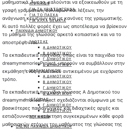
μαθηματικά. Άμεσα, καλούνται να εξοικειωθούν με τη
ΑΓΓΛΙΚΏΝ
ΓΙΑ ΤΑ ΧΡΙΣΤΟΎΓΕΝΝΑ
γραφή γραμμάτων, συλλαβών και λέξεων, την
ΓΙΑ ΤΟ ΠΆΣΧΑ
ανάγνωση κειμένων και με κανόνες της γραμματικής.
ΓΙΑ ΆΛΛΑ ΘΈΜΑΤΑ
Κι αυτό πολλές φορές έχει ως αποτέλεσμα να βρίσκουν
ΠΑΙΧΝΊΔΙΑ ΔΗΜΟΤΙΚΟΎ
το μάθημα της γλώσσας αρκετά κοπιαστικό και να το
αποστρέφονται.
ΓΛΏΣΣΑΣ
Α ΔΗΜΟΤΙΚΟΎ
Β ΔΗΜΟΤΙΚΟΎ
Τα εκπαιδευτικά παιχνίδια, όπως είναι τα παιχνίδια του
Γ ΔΗΜΟΤΙΚΟΎ
dreamymemoriesProject, μπορούν να συμβάλλουν στην
Δ ΔΗΜΟΤΙΚΟΎ
εκμάθηση ενός γνωστικού αντικειμένου με ευχάριστο
ΜΑΘΗΜΑΤΙΚΏΝ
Α ΔΗΜΟΤΙΚΟΎ
τρόπο.
Β ΔΗΜΟΤΙΚΟΎ
Γ ΔΗΜΟΤΙΚΟΎ
Τα εκπαιδευτικά παιχνίδια γλώσσας Α Δημοτικού του
Δ ΔΗΜΟΤΙΚΟΎ
dreamymemoriesProject σχεδιάζονται σύμφωνα με τις
ΙΣΤΟΡΊΑΣ
Γ ΔΗΜΟΤΙΚΟΎ
βασικότερες παιδαγωγικές και διδαχτικές αρχές και
Δ ΔΗΜΟΤΙΚΟΎ
εστιάζουν στην κατάκτηση συγκεκριμένων κάθε φορά
ΑΓΓΛΙΚΏΝ
μαθησιακών στόχων του μαθήματος της γλώσσας της
ONLINE ΠΑΙΧΝΙΔΙΑ ΔΗΜΟΤΙΚΟΎ