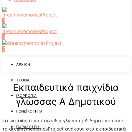
0
0
0
ΑΡΧΙΚΉ
ΤΙ ΕΊΝΑΙ
Εκπαιδευτικά παιχνίδια
ΙΣΟΡΡΟΠΊΑ
γλώσσας Α Δημοτικού
ΓΟΝΕΪΚΌΤΗΤΑ
Τα εκπαιδευτικά παιχνίδια γλώσσας Α Δημοτικού από
ΠΑΡΑΔΌΣΕΙΣ
το dreamymemoriesProject ανήκουν στα εκπαιδευτικά