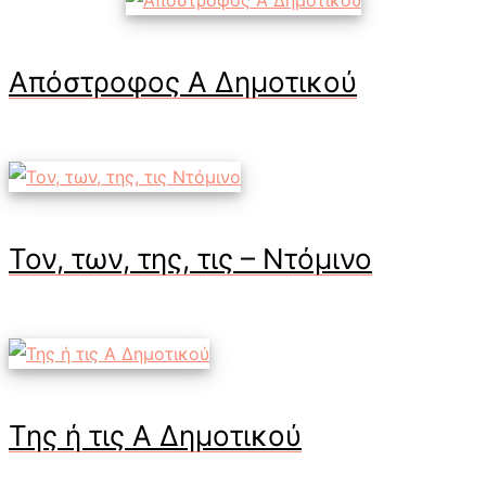
Απόστροφος Α Δημοτικού
Τον, των, της, τις – Ντόμινο
Της ή τις Α Δημοτικού