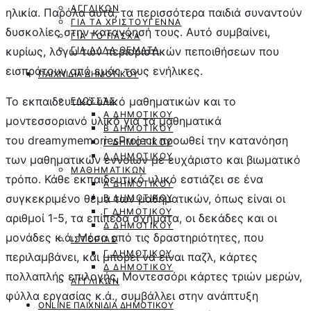
ΑΓΓΛΙΚΏΝ
ηλικία. Παρόλα αυτά, τα περισσότερα παιδιά συναντούν
ΓΙΑ ΤΑ ΧΡΙΣΤΟΎΓΕΝΝΑ
δυσκολίες στην κατανόησή τους. Αυτό συμβαίνει,
ΓΙΑ ΤΟ ΠΆΣΧΑ
ΓΙΑ ΆΛΛΑ ΘΈΜΑΤΑ
κυρίως, λόγω των περιοριστικών πεποιθήσεων που
εισπράτουν από εμάς τους ενήλικες.
ΠΑΙΧΝΊΔΙΑ ΔΗΜΟΤΙΚΟΎ
Το εκπαιδευτικό υλικό μαθηματικών και το
ΓΛΏΣΣΑΣ
Α ΔΗΜΟΤΙΚΟΎ
μοντεσσοριανό υλικό για τα μαθηματικά
Β ΔΗΜΟΤΙΚΟΎ
του dreamymemoriesProject προωθεί την κατανόηση
Γ ΔΗΜΟΤΙΚΟΎ
Δ ΔΗΜΟΤΙΚΟΎ
των μαθηματικών εννοιών με ευχάριστο και βιωματικό
ΜΑΘΗΜΑΤΙΚΏΝ
τρόπο. Κάθε εκπαιδευτικό υλικό εστιάζει σε ένα
Α ΔΗΜΟΤΙΚΟΎ
συγκεκριμένο θέμα των μαθηματικών, όπως είναι οι
Β ΔΗΜΟΤΙΚΟΎ
Γ ΔΗΜΟΤΙΚΟΎ
αριθμοί 1-5, τα επίπεδα σχήματα, οι δεκάδες και οι
Δ ΔΗΜΟΤΙΚΟΎ
μονάδες κ.ά. Μέσα από τις δραστηριότητες, που
ΙΣΤΟΡΊΑΣ
Γ ΔΗΜΟΤΙΚΟΎ
περιλαμβάνει, και μπορεί να είναι παζλ, κάρτες
Δ ΔΗΜΟΤΙΚΟΎ
πολλαπλής επιλογής, Μοντεσσόρι κάρτες τριών μερών,
ΑΓΓΛΙΚΏΝ
φύλλα εργασίας κ.ά., συμβάλλει στην ανάπτυξη
ONLINE ΠΑΙΧΝΙΔΙΑ ΔΗΜΟΤΙΚΟΎ