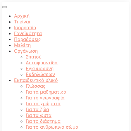
Αρχική
Τι είναι
Ισορροπία
Γονεϊκότητα
Παραδόσεις
Μελέτη
Οργάνωση
Σπιτιού
Αυτοφροντίδα
Εγκυμοσύνη
Εκδηλώσεων
Εκπαιδευτικό υλικό
Γλώσσας
Για τα μαθηματικά
Για τη γεωγραφία
Για τα χρώματα
Για τα ζώα
Για τα φυτά
Για το διάστημα
Για το ανθρώπινο σώμα