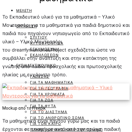
ΜΕΛΈΤΗ
Το Εκπαιδευτικό υλικό για τα μαθηματικά – Υλικό
Μοντεσσόρι για τα μαθηματικά για παιδιά δημοτικού και
ΟΡΓΆΝΩΣΗ
παιδιά που πηγαίνουν νηπιαγωγείο από το Εκπαιδευτικό
ΣΠΙΤΙΟΎ
υλικό – Υλικό Μοντεσσόρι
ΑΥΤΟΦΡΟΝΤΊΔΑ
ΕΓΚΥΜΟΣΎΝΗ
του dreamymemoriesProject σχεδιάζεται ώστε να
ΕΚΔΗΛΏΣΕΩΝ
συμβάλλει στην ανάπτυξη και στην κατάκτηση της
ΕΚΠΑΙΔΕΥΤΙΚΌ ΥΛΙΚΌ
γνώσης από παιδιά προσχολικής και πρωτοσχολικής
ηλικίας με ευχάριστο τρόπο.
ΓΛΏΣΣΑΣ
ΓΙΑ ΤΑ ΜΑΘΗΜΑΤΙΚΆ
ΓΙΑ ΤΗ ΓΕΩΓΡΑΦΊΑ
ΓΙΑ ΤΑ ΧΡΏΜΑΤΑ
ΓΙΑ ΤΑ ΖΏΑ
ΓΙΑ ΤΑ ΦΥΤΆ
Mockup από το
Freepik
ΓΙΑ ΤΟ ΔΙΆΣΤΗΜΑ
ΓΙΑ ΤΟ ΑΝΘΡΏΠΙΝΟ ΣΏΜΑ
Τα μαθηματικά είναι παντού γύρω μας και τα παιδιά
ΓΙΑ ΤΟΝ ΚΑΙΡΌ
έρχονται σε επαφή με αυτά από την πρώιμη παιδική
ΠΛΗΡΟΦΟΡΙΚΉΣ ΚΑΙ ΡΟΜΠΟΤΙΚΉΣ