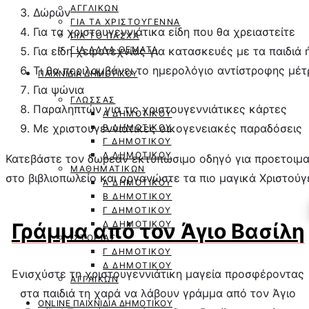
ΑΓΓΛΙΚΏΝ
Δώρων
ΓΙΑ ΤΑ ΧΡΙΣΤΟΎΓΕΝΝΑ
Για τα χριστουγεννιάτικα είδη που θα χρειαστείτε
ΓΙΑ ΤΟ ΠΆΣΧΑ
Για είδη χειροτεχνίας για κατασκευές με τα παιδιά
ΓΙΑ ΆΛΛΑ ΘΈΜΑΤΑ
Τι θα περιλαμβάνει το ημερολόγιο αντίστροφης μέ
ΠΑΙΧΝΊΔΙΑ ΔΗΜΟΤΙΚΟΎ
Για ψώνια
ΓΛΏΣΣΑΣ
Παραληπτών για τις χριστουγεννιάτικες κάρτες
Α ΔΗΜΟΤΙΚΟΎ
Με χριστουγεννιάτικες οικογενειακές παραδόσεις
Β ΔΗΜΟΤΙΚΟΎ
Γ ΔΗΜΟΤΙΚΟΎ
Δ ΔΗΜΟΤΙΚΟΎ
Κατεβάστε τον δωρεάν εκτυπώσιμο οδηγό για προετοιμασ
ΜΑΘΗΜΑΤΙΚΏΝ
στο βιβλιοπωλείο και οργανώστε τα πιο μαγικά Χριστούγε
Α ΔΗΜΟΤΙΚΟΎ
Β ΔΗΜΟΤΙΚΟΎ
Γ ΔΗΜΟΤΙΚΟΎ
Γράμμα από τον Άγιο Βασίλη
Δ ΔΗΜΟΤΙΚΟΎ
ΙΣΤΟΡΊΑΣ
Γ ΔΗΜΟΤΙΚΟΎ
Δ ΔΗΜΟΤΙΚΟΎ
Ενισχύστε τη χριστουγεννιάτικη μαγεία προσφέροντας
ΑΓΓΛΙΚΏΝ
στα παιδιά τη χαρά να λάβουν γράμμα από τον Άγιο
ONLINE ΠΑΙΧΝΙΔΙΑ ΔΗΜΟΤΙΚΟΎ