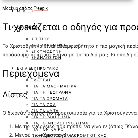
Mockup από το
Freepik
ΜΕΛΈΤΗ
Τι χρειάζεται ο οδηγός για προ
ΟΡΓΆΝΩΣΗ
ΣΠΙΤΙΟΎ
Τα Χριστούγεννα είναι αδιαμφισβήτητα η πιο μαγική περί
ΑΥΤΟΦΡΟΝΤΊΔΑ
ΕΓΚΥΜΟΣΎΝΗ
περάσουμε ποιοτικό χρόνο με τα παιδιά μας. Κι επειδή ε
ΕΚΔΗΛΏΣΕΩΝ
ΕΚΠΑΙΔΕΥΤΙΚΌ ΥΛΙΚΌ
Περιεχόμενα
ΓΛΏΣΣΑΣ
ΓΙΑ ΤΑ ΜΑΘΗΜΑΤΙΚΆ
Λίστες
ΓΙΑ ΤΗ ΓΕΩΓΡΑΦΊΑ
ΓΙΑ ΤΑ ΧΡΏΜΑΤΑ
ΓΙΑ ΤΑ ΖΏΑ
ΓΙΑ ΤΑ ΦΥΤΆ
Ο δωρεάν οδηγός για προετοιμασία για τα Χριστούγεννα 
ΓΙΑ ΤΟ ΔΙΆΣΤΗΜΑ
ΓΙΑ ΤΟ ΑΝΘΡΏΠΙΝΟ ΣΏΜΑ
Με τις ενέργειες που πρέπει να γίνουν (όπως “Κάν
ΓΙΑ ΤΟΝ ΚΑΙΡΌ
Μενού των Χριστουγέννων
ΠΛΗΡΟΦΟΡΙΚΉΣ ΚΑΙ ΡΟΜΠΟΤΙΚΉΣ