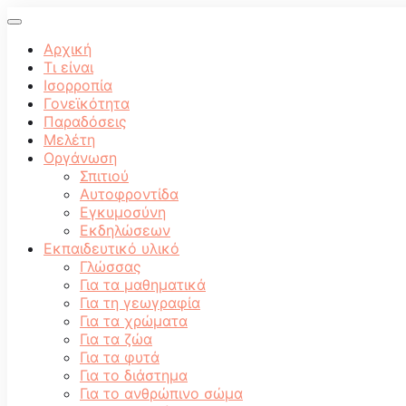
Αρχική
Τι είναι
Ισορροπία
Γονεϊκότητα
Παραδόσεις
Μελέτη
Οργάνωση
Σπιτιού
Αυτοφροντίδα
Εγκυμοσύνη
Εκδηλώσεων
Εκπαιδευτικό υλικό
Γλώσσας
Για τα μαθηματικά
Για τη γεωγραφία
Για τα χρώματα
Για τα ζώα
Για τα φυτά
Για το διάστημα
Για το ανθρώπινο σώμα