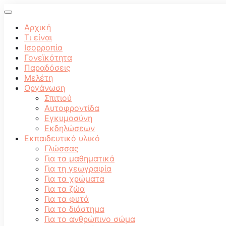
Αρχική
Τι είναι
Ισορροπία
Γονεϊκότητα
Παραδόσεις
Μελέτη
Οργάνωση
Σπιτιού
Αυτοφροντίδα
Εγκυμοσύνη
Εκδηλώσεων
Εκπαιδευτικό υλικό
Γλώσσας
Για τα μαθηματικά
Για τη γεωγραφία
Για τα χρώματα
Για τα ζώα
Για τα φυτά
Για το διάστημα
Για το ανθρώπινο σώμα