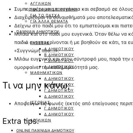
ΑΓΓΛΙΚΏΝ
Συμπεριφέρομαι με ευγένεια και σεβασμό σε όλους
ΓΙΑ ΤΑ ΧΡΙΣΤΟΎΓΕΝΝΑ
ΓΙΑ ΤΟ ΠΆΣΧΑ
Διαχειρίζομαι τα συναισθήματά μου αποτελεσματικά
ΓΙΑ ΆΛΛΑ ΘΈΜΑΤΑ
Δείχνω στο παιδί μου ότι το εμπιστεύομαι και πιστ
ΠΑΙΧΝΊΔΙΑ ΔΗΜΟΤΙΚΟΎ
Μιλάω και στο παιδί μου ευγενικά. Όταν θέλω να κά
παιδιά ανταποκρίνονται ή με βοηθούν σε κάτι, τα 
ΓΛΏΣΣΑΣ
Α ΔΗΜΟΤΙΚΟΎ
«Συγγνώμη που…!».
Β ΔΗΜΟΤΙΚΟΎ
Μιλάω ευγενικά και στον σύντροφό μου, παρά την 
Γ ΔΗΜΟΤΙΚΟΎ
ομορφαίνει την καθημερινότητά μας.
Δ ΔΗΜΟΤΙΚΟΎ
ΜΑΘΗΜΑΤΙΚΏΝ
Α ΔΗΜΟΤΙΚΟΎ
Τι να μην κάνω;
Β ΔΗΜΟΤΙΚΟΎ
Γ ΔΗΜΟΤΙΚΟΎ
Δ ΔΗΜΟΤΙΚΟΎ
ΙΣΤΟΡΊΑΣ
Αποφεύγω τις φωνές (εκτός από επείγουσες περιπτώ
Γ ΔΗΜΟΤΙΚΟΎ
Δ ΔΗΜΟΤΙΚΟΎ
Extra tips:
ΑΓΓΛΙΚΏΝ
ONLINE ΠΑΙΧΝΙΔΙΑ ΔΗΜΟΤΙΚΟΎ