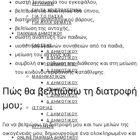
σωστή λειτουργία του εγκεφάλου,
ΑΓΓΛΙΚΏΝ
βελτίωση της ποιότητας του ύπνου,
ΓΙΑ ΤΑ ΧΡΙΣΤΟΎΓΕΝΝΑ
ΓΙΑ ΤΟ ΠΆΣΧΑ
διατήρηση φυσιολογικού βάρους,
ΓΙΑ ΆΛΛΑ ΘΈΜΑΤΑ
βελτίωση της αντοχής,
ΠΑΙΧΝΊΔΙΑ ΔΗΜΟΤΙΚΟΎ
σωστή ανάπτυξη των παιδιών,
υιοθέτηση υγιεινών συνηθειών από τα παιδιά,
ΓΛΏΣΣΑΣ
Α ΔΗΜΟΤΙΚΟΎ
μείωση του άγχους και
Β ΔΗΜΟΤΙΚΟΎ
συμβολή στη ρύθμιση της διάθεσης και στη μείωση
Γ ΔΗΜΟΤΙΚΟΎ
Δ ΔΗΜΟΤΙΚΟΎ
του κινδύνου εμφάνισης κατάθλιψης.
ΜΑΘΗΜΑΤΙΚΏΝ
Α ΔΗΜΟΤΙΚΟΎ
Πώς θα βελτιώσω τη διατροφή
Β ΔΗΜΟΤΙΚΟΎ
Γ ΔΗΜΟΤΙΚΟΎ
Δ ΔΗΜΟΤΙΚΟΎ
μου;
ΙΣΤΟΡΊΑΣ
Γ ΔΗΜΟΤΙΚΟΎ
Δ ΔΗΜΟΤΙΚΟΎ
Για να βελτιώσω τη διατροφή μου και των μελών της
ΑΓΓΛΙΚΏΝ
οικογένειάς μου, δημιουργούμε ένα ολοκληρωμένο και
ONLINE ΠΑΙΧΝΙΔΙΑ ΔΗΜΟΤΙΚΟΎ