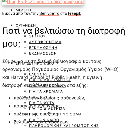
ΜΕΛΈΤΗ
Εικόνα από τον/την
Senivpetro
στο
Freepik
ΟΡΓΆΝΩΣΗ
Γιατί να βελτιώσω τη διατροφή
ΣΠΙΤΙΟΎ
μου;
ΑΥΤΟΦΡΟΝΤΊΔΑ
ΕΓΚΥΜΟΣΎΝΗ
ΕΚΔΗΛΏΣΕΩΝ
Σύμφωνα με τη διεθνή βιβλιογραφία και τους
ΕΚΠΑΙΔΕΥΤΙΚΌ ΥΛΙΚΌ
οργανισμούς Παγκόσμιος Οργανισμός Υγείας (WHO)
ΓΛΏΣΣΑΣ
και Harvard School of Public Health, η υγιεινή
ΓΙΑ ΤΑ ΜΑΘΗΜΑΤΙΚΆ
διατροφή συμβάλλει, κυρίως, στα εξής:
ΓΙΑ ΤΗ ΓΕΩΓΡΑΦΊΑ
ΓΙΑ ΤΑ ΧΡΏΜΑΤΑ
πρόληψη εκδήλωσης ασθενειών,
ΓΙΑ ΤΑ ΖΏΑ
ΓΙΑ ΤΑ ΦΥΤΆ
παραγωγή ενέργειας,
ΓΙΑ ΤΟ ΔΙΆΣΤΗΜΑ
αύξηση της ευεξίας,
ΓΙΑ ΤΟ ΑΝΘΡΏΠΙΝΟ ΣΏΜΑ
ΓΙΑ ΤΟΝ ΚΑΙΡΌ
βελτίωση των επιδόσεων,
ΠΛΗΡΟΦΟΡΙΚΉΣ ΚΑΙ ΡΟΜΠΟΤΙΚΉΣ