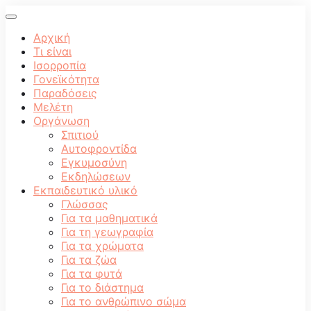
Αρχική
Τι είναι
Ισορροπία
Γονεϊκότητα
Παραδόσεις
Μελέτη
Οργάνωση
Σπιτιού
Αυτοφροντίδα
Εγκυμοσύνη
Εκδηλώσεων
Εκπαιδευτικό υλικό
Γλώσσας
Για τα μαθηματικά
Για τη γεωγραφία
Για τα χρώματα
Για τα ζώα
Για τα φυτά
Για το διάστημα
Για το ανθρώπινο σώμα