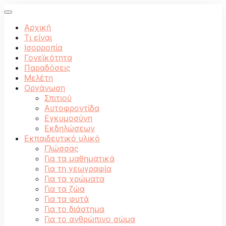
Αρχική
Τι είναι
Ισορροπία
Γονεϊκότητα
Παραδόσεις
Μελέτη
Οργάνωση
Σπιτιού
Αυτοφροντίδα
Εγκυμοσύνη
Εκδηλώσεων
Εκπαιδευτικό υλικό
Γλώσσας
Για τα μαθηματικά
Για τη γεωγραφία
Για τα χρώματα
Για τα ζώα
Για τα φυτά
Για το διάστημα
Για το ανθρώπινο σώμα